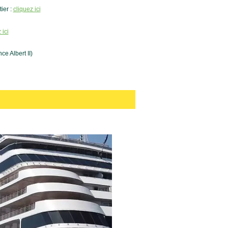
ier :
cliquez ici
 ici
e Albert II)