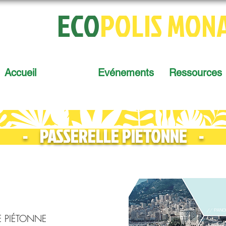
ECO
POLIS MON
pour une C
ité Durable
Accueil
Projets
Evénements
Ressources
- PASSERELLE PIÉTONNE -
E PIÉTONNE