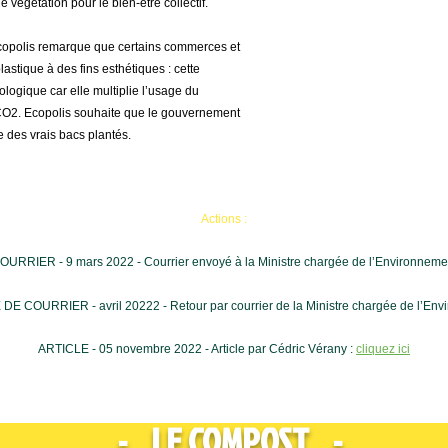
 végétation pour le bien-être collectif.
is remarque que certains commerces et
lastique à des fins esthétiques : cette
cologique car elle multiplie l’usage du
 CO2. Ecopolis souhaite que le gouvernement
e des vrais bacs plantés.
Act
ion
s :
OURRIER - 9 mars 2022 - Courrier envoyé à la Ministre chargée de l’Environneme
E COURRIER - avril 20222 - Retour par courrier de la Ministre chargée de l’Env
ARTICLE - 05 novembre 2022 - Article par Cédric Vérany :
cliquez ici
- LE COMPOST -