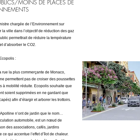
PUBLICS/MOINS DE PLACES DE
ONNEMENTS
 Ministre chargée de l’Environnement sur
 la ville dans l’objectif de réduction des gaz
public permettrait de réduire la température
é et d’absorber le CO2.
Ecopolis :
a rue la plus commerçante de Monaco,
 et ne permettent pas de croiser des poussettes
s à mobilité réduite. Ecopolis souhaite que
ent soient supprimées en ne gardant que
apés) afin d’élargir et arborer les trottoirs.
polline n’ont de jardin que le nom…
irculation automobile, est un nœud de
son des associations, cafés, jardins
 ce qui accentue l’effet d’îlot de chaleur.