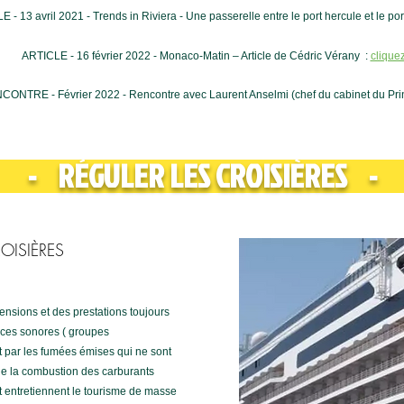
 - 13 avril 2021 - Trends in Riviera - Une passerelle entre le port hercule et le port
ARTICLE - 16 février 2022 - Monaco-Matin – Article de Cédric Vérany :
cliquez
ONTRE - Février 2022 - Rencontre avec Laurent Anselmi (chef du cabinet du Princ
- RÉGULER LES CROISIÈRES -
OISIÈRES
sions et des prestations toujours
nces sonores ( groupes
nt par les fumées émises qui ne sont
de la combustion des carburants
 et entretiennent le tourisme de masse