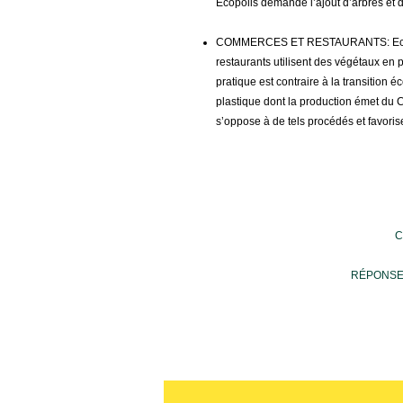
Ecopolis demande l’ajout d’arbres et de
COMMERCES ET RESTAURANTS: Ecopol
restaurants utilisent des végétaux en p
pratique est contraire à la transition é
plastique dont la production émet du
s’oppose à de tels procédés et favoris
C
RÉPONSE D