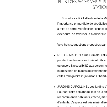
PLUS D'ESPACES VERTS 
STATI
Ecopolis a attiré l’attention de la
l’importance primordiale de végétaliser
à effet de serre. Végétaliser l’espace 
extérieure, de favoriser la biodiversit
Voici trois suggestions proposées par 
RUE GRIMALDI : La rue Grimaldi est l
pourtant les trottoirs sont très étroits
ou encore l'accessibilité aux personne
la quinzaine de places de stationnem
celles “obligatoires” (livraisons / handic
JARDINS D’APOLLINE : Les jardins d’A
Pourtant cette esplanade, loin de la c
rencontre entre habitants, crèche, mai
d’enfants. L’espace est très minéralisée