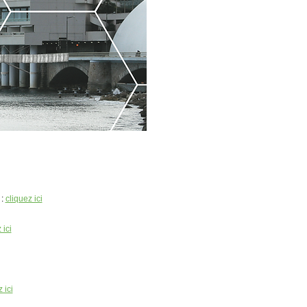
o
:
cliquez ici
 ici
 ici