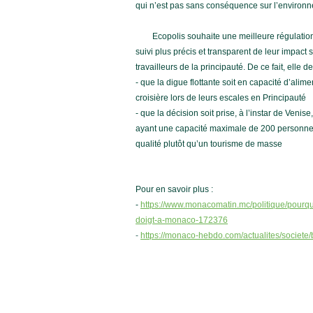
qui n’est pas sans conséquence sur l’environ
Ecopolis souhaite une meilleure régulation 
suivi plus précis et transparent de leur impact 
travailleurs de la principauté. De ce fait, elle 
- que la digue flottante soit en capacité d’alime
croisière lors de leurs escales en Principauté
- que la décision soit prise, à l’instar de Venise
ayant une capacité maximale de 200 personnes
qualité plutôt qu’un tourisme de masse
Pour en savoir plus :
-
https://www.monacomatin.mc/politique/pourqu
doigt-a-monaco-172376
-
https://monaco-hebdo.com/actualites/societe/b