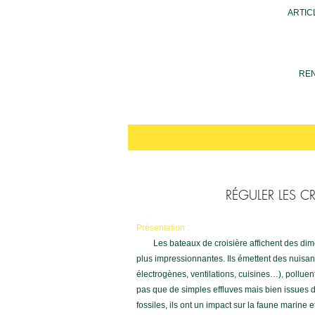
ARTICLE
RENC
RÉGULER LES CR
Présentation :
Les bateaux de croisière affichent des dimen
plus impressionnantes. Ils émettent des nuisa
électrogènes, ventilations, cuisines…), pollue
pas que de simples effluves mais bien issues 
fossiles, ils ont un impact sur la faune marine