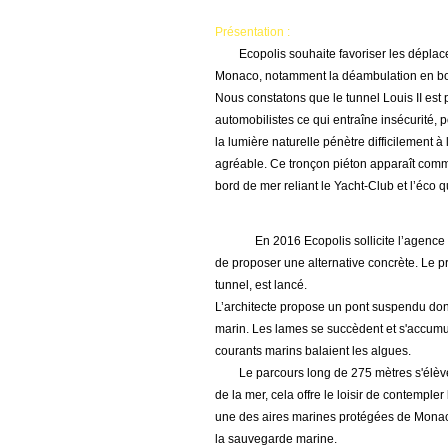
Présentation :
Ecopolis souhaite favoriser les déplacem
Monaco, notamment la déambulation en b
Nous constatons que le tunnel Louis II est pe
automobilistes ce qui entraîne insécurité
la lumière naturelle pénètre difficilement à
agréable. Ce tronçon piéton apparaît com
bord de mer reliant le Yacht-Club et l’éco q
En 2016 Ecopolis sollicite l’agenc
de proposer une alternative concrète. Le pr
tunnel, est lancé.
L’architecte propose un pont suspendu don
marin. Les lames se succèdent et s'accumu
courants marins balaient les algues.
Le parcours long de 275 mètres s'élève 
de la mer, cela offre le loisir de contemple
une des aires marines protégées de Monaco
la sauvegarde marine.